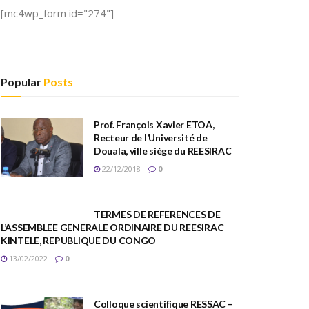
[mc4wp_form id="274"]
Popular
Posts
Prof. François Xavier ETOA,
Recteur de l’Université de
Douala, ville siège du REESIRAC
22/12/2018
0
TERMES DE REFERENCES DE
L’ASSEMBLEE GENERALE ORDINAIRE DU REESIRAC
KINTELE, REPUBLIQUE DU CONGO
13/02/2022
0
Colloque scientifique RESSAC –