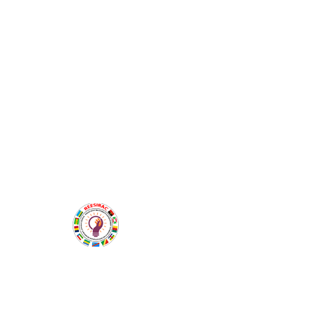
Siège : Université de Douala, Carrefour Ange
Raphael
Boite Postale 2701 Douala - Cameroun