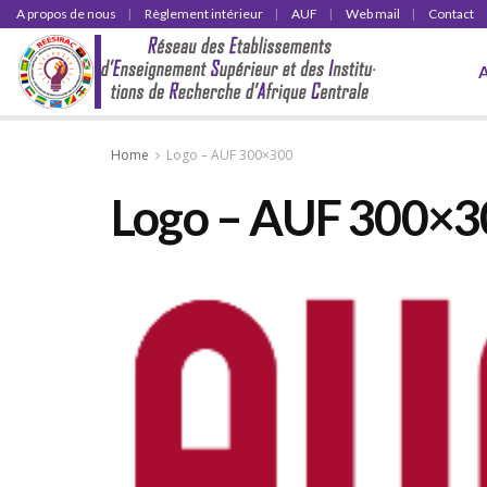
A propos de nous
Règlement intérieur
AUF
Web mail
Contact
Home
Logo – AUF 300×300
Logo – AUF 300×3