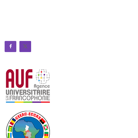
Siège : Université de Douala, Carrefour Ange Raphael
Boite Postale 2701 Douala - Cameroun
Tel./Fax. +237 233 401 126
Courriel : infos@reesirac.org