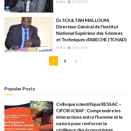
BY
A S
22/12/2018
Dr SOULTAN MALLOUM,
Directeur Général de l’Institut
National Supérieur des Sciences
et Techniques d’ABECHE (TCHAD)
BY
A S
22/12/2018
1
2
Popular Posts
Colloque scientifique RESSAC –
CIFOR-ICRAF : Comprendre les
interactions entre l’homme et la
nature pour renforcer la
résilience des écosystèmes