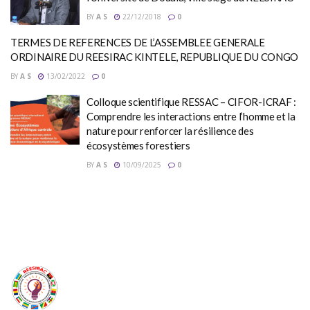
BY
A S
22/12/2018
0
TERMES DE REFERENCES DE L’ASSEMBLEE GENERALE
ORDINAIRE DU REESIRAC KINTELE, REPUBLIQUE DU CONGO
BY
A S
13/02/2022
0
Colloque scientifique RESSAC – CIFOR-ICRAF :
Comprendre les interactions entre l’homme et la
nature pour renforcer la résilience des
écosystèmes forestiers
BY
A S
10/09/2025
0