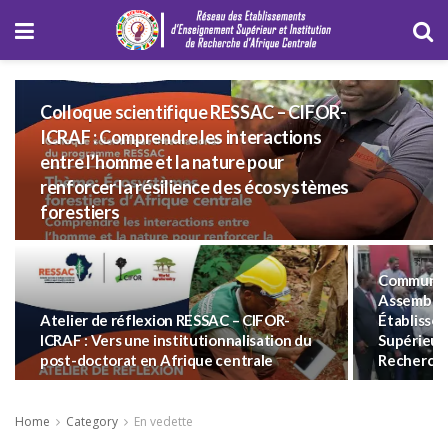
Colloque scientifique RESSAC – CIFOR-
ICRAF : Comprendre les interactions
entre l’homme et la nature pour
renforcer la résilience des écosystèmes
forestiers
Communiqu
Assemblée
Atelier de réflexion RESSAC – CIFOR-
Établisse
ICRAF : Vers une institutionnalisation du
Supérieur 
post-doctorat en Afrique centrale
Recherche
Home
Category
En vedette