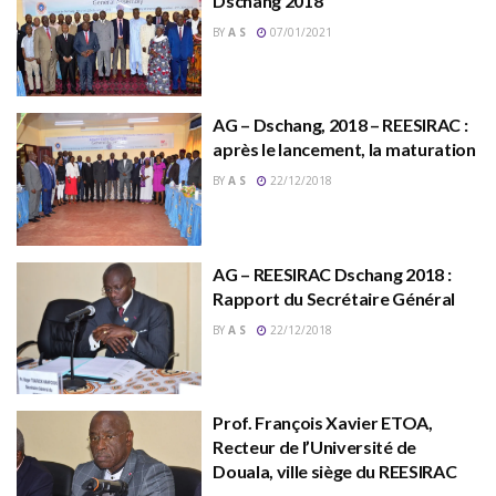
Dschang 2018
BY
A S
07/01/2021
AG – Dschang, 2018 – REESIRAC :
après le lancement, la maturation
BY
A S
22/12/2018
AG – REESIRAC Dschang 2018 :
Rapport du Secrétaire Général
BY
A S
22/12/2018
Prof. François Xavier ETOA,
Recteur de l’Université de
Douala, ville siège du REESIRAC