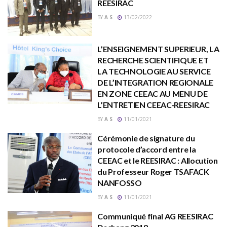
REESIRAC
BY
A S
13/02/2022
L’ENSEIGNEMENT SUPERIEUR, LA
RECHERCHE SCIENTIFIQUE ET
LA TECHNOLOGIE AU SERVICE
DE L’INTEGRATION REGIONALE
EN ZONE CEEAC AU MENU DE
L’ENTRETIEN CEEAC-REESIRAC
BY
A S
11/01/2021
Cérémonie de signature du
protocole d’accord entre la
CEEAC et le REESIRAC : Allocution
du Professeur Roger TSAFACK
NANFOSSO
BY
A S
11/01/2021
Communiqué final AG REESIRAC