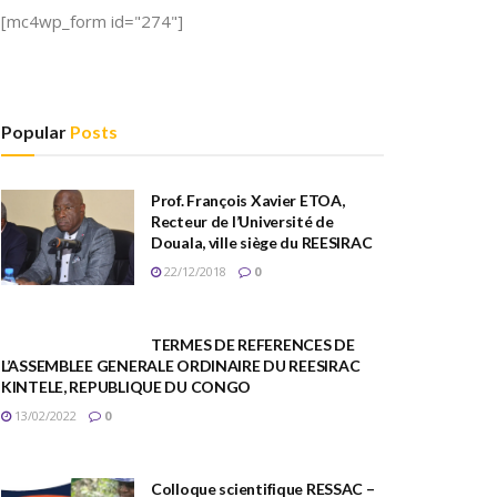
[mc4wp_form id="274"]
Popular
Posts
Prof. François Xavier ETOA,
Recteur de l’Université de
Douala, ville siège du REESIRAC
22/12/2018
0
TERMES DE REFERENCES DE
L’ASSEMBLEE GENERALE ORDINAIRE DU REESIRAC
KINTELE, REPUBLIQUE DU CONGO
13/02/2022
0
Colloque scientifique RESSAC –