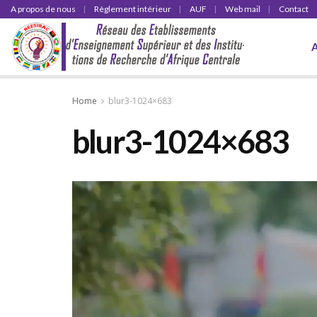
A propos de nous
Règlement intérieur
AUF
Web mail
Contact
Home
blur3-1024×683
blur3-1024×683