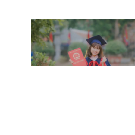
Tel./Fax. +237 233 401 126
Courriel : infos@reesirac.org
© 2018 REESIRAC - Réseau des Etablissements d’Enseignement 
Recherche d’Afrique Centrale