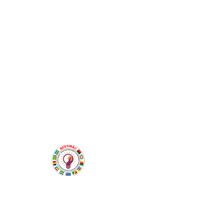
Siège : Université de Douala, Carrefour Ange
Raphael
Boite Postale 2701 Douala - Cameroun