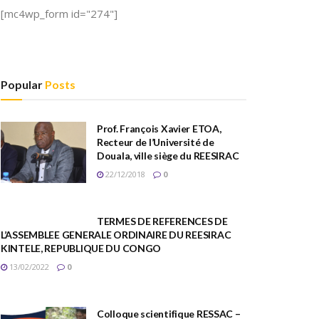
[mc4wp_form id="274"]
Popular
Posts
Prof. François Xavier ETOA,
Recteur de l’Université de
Douala, ville siège du REESIRAC
22/12/2018
0
TERMES DE REFERENCES DE
L’ASSEMBLEE GENERALE ORDINAIRE DU REESIRAC
KINTELE, REPUBLIQUE DU CONGO
13/02/2022
0
Colloque scientifique RESSAC –