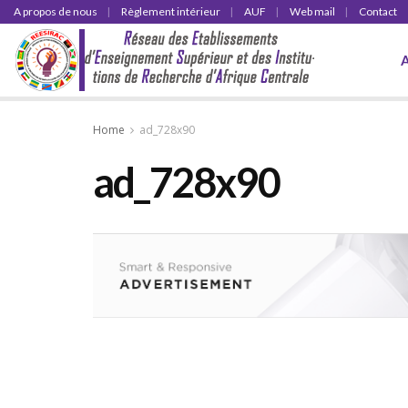
A propos de nous
Règlement intérieur
AUF
Web mail
Contact
Home
ad_728x90
ad_728x90