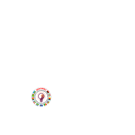
Siège : Université de Douala, Carrefour Ange
Raphael
Boite Postale 2701 Douala - Cameroun